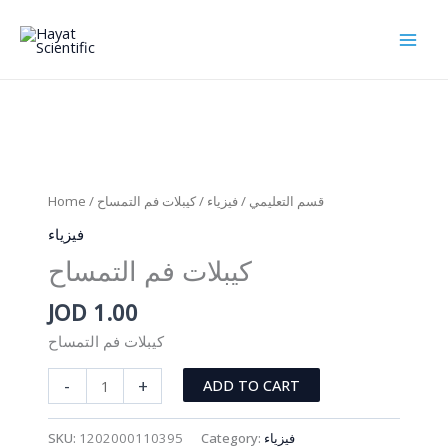
Skip
to
content
Home
/
/ كيبلات فم التمساح
فيزياء
/
قسم التعليمي
فيزياء
كيبلات فم التمساح
JOD
1.00
كيبلات فم التمساح
كيبلات
-
+
ADD TO CART
فم
التمساح
SKU:
1202000110395
Category:
فيزياء