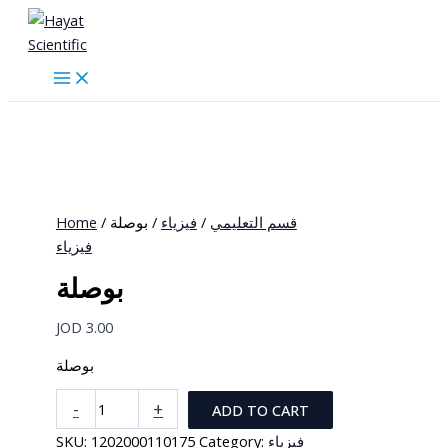
Skip
to
content
Home
/
/ بوصلة
فيزياء
/
قسم التعليمي
فيزياء
بوصلة
JOD
3.00
بوصلة
بوصلة
-
+
ADD TO CART
quantity
SKU:
1202000110175
Category:
فيزياء