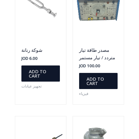
مصدر طاقة تيار
شوكة رنانة
متردد / تيار مستمر
JOD
6.00
JOD
100.00
ADD TO
CART
ADD TO
CART
تجهيز عيادات
فيزياء