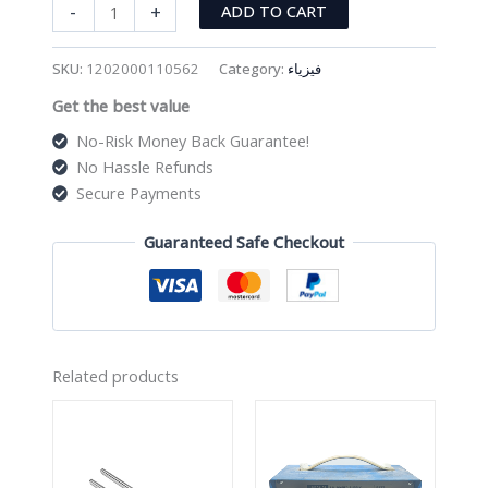
مجموعة
-
+
ADD TO CART
البكرة
quantity
SKU:
1202000110562
Category:
فيزياء
Get the best value
No-Risk Money Back Guarantee!
No Hassle Refunds
Secure Payments
Guaranteed Safe Checkout
Related products