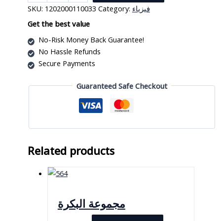
مقعرة
SKU:
1202000110033
Category:
فيزياء
بمسند
7.5
Get the best value
سم
No-Risk Money Back Guarantee!
quantity
No Hassle Refunds
Secure Payments
Guaranteed Safe Checkout
Related products
مجموعة البكرة