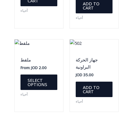
CART
ADD TO
CART
أحياء
أحياء
جهاز الحركة
ملقط
البراونية
From:
JOD
2.00
JOD
35.00
This
SELECT
product
OPTIONS
ADD TO
has
CART
أحياء
multiple
أحياء
variants.
The
options
may
be