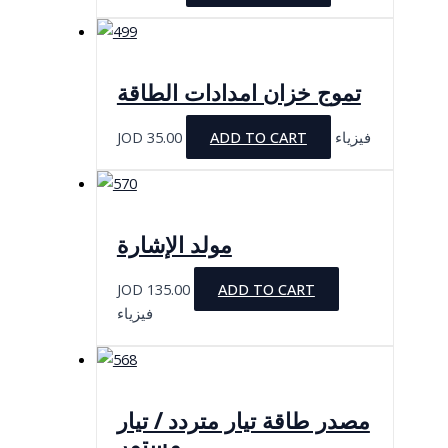
تموج خزان امدادات الطاقة
JOD
35.00
ADD TO CART
فيزياء
مولد الإشارة
JOD
135.00
ADD TO CART
فيزياء
مصدر طاقة تيار متردد / تيار
مستمر