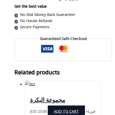
quantity
Get the best value
No-Risk Money Back Guarantee!
No Hassle Refunds
Secure Payments
Guaranteed Safe Checkout
Related products
مجموعة البكرة
JOD
25.00
ADD TO CART
فيزياء