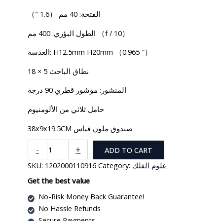
الفتحة: 40 مم （1.6 ″）
الطول البؤري: 400 مم （f / 10）
العدسة: H12.5mm H20mm （0.965 ″）
نطاق الباحث 5 × 18
المنشور: موشور قطري 90 درجة
حامل ثلاثي من الألومنيوم
38x9x19.5CM صندوق ملون قياس
تلسكوب
-
+
ADD TO CART
ترايبود
SKU:
1202000110916
Category:
علوم الفلك
ومنظار
مكتشف
Get the best value
،
No-Risk Money Back Guarantee!
تلسكوب
No Hassle Refunds
محمول
Secure Payments