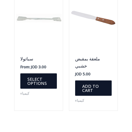
ملعقة بمقبض
سباتولا
خشبي
From:
JOD
3.00
JOD
5.00
This
SELECT
product
OPTIONS
ADD TO
has
CART
كيمياء
multiple
كيمياء
variants.
The
options
may
be