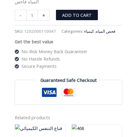
المياه فاحص
محمول
-
+
ADD TO CART
Ph-
107
SKU:
1202000110047
Categories:
كيمياء
,
فحص المياه
حجم
Get the best value
الجيب
الرقمية
No-Risk Money Back Guarantee!
التنافسية
No Hassle Refunds
جودة
Secure Payments
المياه
فاحص
Guaranteed Safe Checkout
quantity
Related products