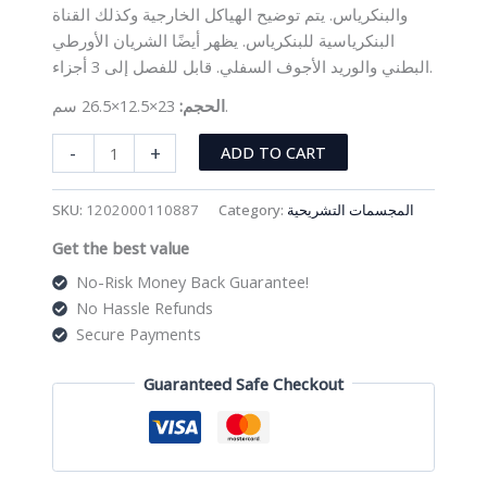
والبنكرياس. يتم توضيح الهياكل الخارجية وكذلك القناة
البنكرياسية للبنكرياس. يظهر أيضًا الشريان الأورطي
البطني والوريد الأجوف السفلي. قابل للفصل إلى 3 أجزاء.
23×12.5×26.5 سم.
الحجم:
مجسم
-
+
ADD TO CART
الكبد
والبنكرياس
SKU:
1202000110887
Category:
المجسمات التشريحية
والاثني
Get the best value
عشر
quantity
No-Risk Money Back Guarantee!
No Hassle Refunds
Secure Payments
Guaranteed Safe Checkout