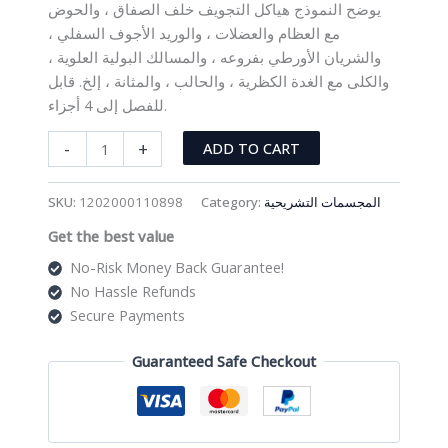
يوضح النموذج هياكل التجويف خلف الصفاق ، والحوض
مع العظام والعضلات ، والوريد الأجوف السفلي ،
والشريان الأورطي بفروعه ، والمسالك البولية العلوية ،
والكلى مع الغدة الكظرية ، والحالب ، والمثانة ، إلخ. قابل
للفصل إلى 4 أجزاء.
مجسم
-
+
ADD TO CART
الجهاز
البولي
SKU:
1202000110898
Category:
المجسمات التشريحية
على
Get the best value
لوح
قابل
No-Risk Money Back Guarantee!
للفك
No Hassle Refunds
quantity
Secure Payments
Guaranteed Safe Checkout