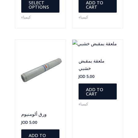
SELECT
ADD TO
product
OPTIONS
CART
has
كيمياء
كيمياء
multiple
variants.
The
options
may
be
ملعقة بمقبض
chosen
خشبي
on
JOD
5.00
the
product
ADD TO
CART
page
كيمياء
ورق ألومنيوم
JOD
5.00
ADD TO