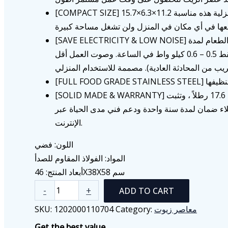
[COMPACT SIZE] 15.7×6.3×11.2 بوصة. آلة عصرالزيت المنزلية هذه مناسبة
[SAVE ELECTRICITY & LOW NOISE] تعمل آلة تحضير زيت الطعام لمدة
ساعة واحدة وتستهلك فقط 0.5 – 0.6 كيلو واط في الساعة. وصوت العمل أقل
[SOLID MADE & WARRANTY] تزن آلة عصرالزيت حوالي 17.6 رطلاً ، وتثبت
ملاء ضمان لمدة سنة واحدة ودعم فني مدى الحياة عبر
الإنترنت.
اللون: فضي
المواد: الفولاذ المقاوم للصدأ
أبعاد المنتج: 46X38X58 سم
آلة
-
+
ADD TO CART
عصر
SKU:
1202000110704
Category:
معاصر زيوت
الزيوت
Get the best value
الأوتوماتيكية