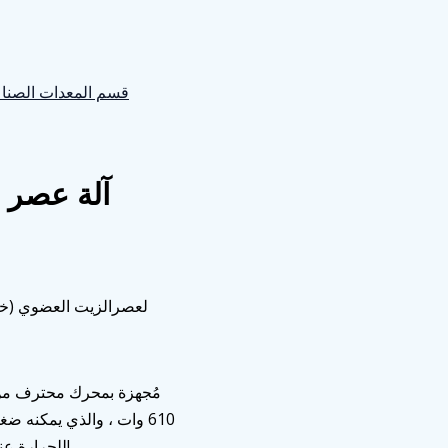
قسم المعدات الصناع
آلة عصر ا
لعصرالزيت العضوي (خرو)
وات ، والذي يمكنه ضغط ا
للحرارة عند عصر الزيت للحصول على وقت عمل مستمر أطول!