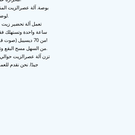
لوضعها في أي مكان في المنزل ولن تشغل مساحة كبيرة.
من 70 ديسيبل (صوت قريب من المحادثة العادية). مصممة للاستخدام المنزلي!
[FULL FOOD GRADE STAINLESS STEEL] من السهل مسح البقع وتنظيفها.
جيدًا. نحن نقدم للع