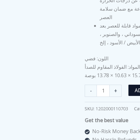
جة عن درجات الحرارة
لك ، تدعم آلتنا العمل المستمر لمدة 24 ساعة مع ضمان سلامة
العصر
اد قابلة للعصر بعد
سوداني ، والصنوبر ،
اللون: فضي
لمواد: الفولاذ المقاوم للصدأ
آلة
-
+
A
عصر
الزيوت
SKU:
1202000110703
Ca
الأوتوماتيكية
Get the best value
للمنزل
من
No-Risk Money Back
الفولاذ
No Hassle Refunds