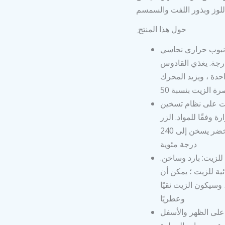
اللوز وبذور اللفت والسمسم
ِ حول هذا المنتج
أنبوب حراري نحاسي
تحقيق توصيل حراري سريع وموحد بمقدار 360 درجة. يغذي القادوس
جم في المرة الواحدة ، ويزيد المحرك
يت على نظام تسخين
وفقًا للمواد. الزر
الأحمر يسخن غرفة الضغط إلى 200 درجة مئوية والزر الأخضر يسخن إلى 240
درجة مئوية
لزيت: بارد وساخن.
ية للزيت ؛ يمكن أن
سيكون الزيت نقيًا
وعطريًا
 على الظهر والأسفل