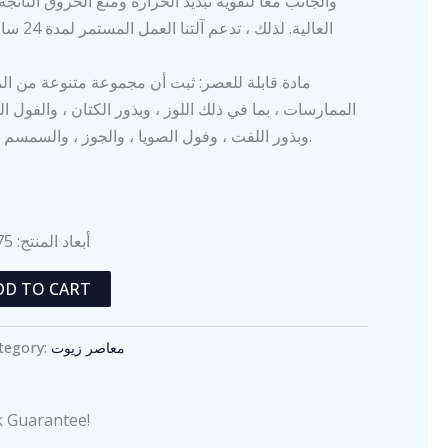
والجانب معًا لتقوية تبديد الحرارة ومنع الحروق النات
العالية. لذ
مادة قابلة للعصر: ثبت أن مجموعة متنوعة من المو
الممارسات ، بما في ذلك اللوز ، وبذور الكتان ، والفول ال
وبذور اللفت ، وفول الصويا ، والجوز ، والسمسم الأبيض / الأسود ، إلخ.
ا
أبعاد المنتج: 15.75 × 10.63 × 13.78 بوصة
DD TO CART
معاصر زيوت
tegory:
 Guarantee!