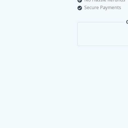
المقاوم
Secure Payments
للصدأ
تحكم
مزدوج
في
درجة
الحرارة
quantity