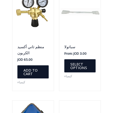
سباتولا
منظم ثاني أكسيد
الكربون
From:
JOD
3.00
JOD
65.00
This
SELECT
product
OPTIONS
ADD TO
has
CART
كيمياء
multiple
كيمياء
variants.
The
options
may
be