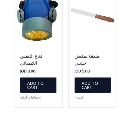
chosen
on
the
product
page
ملعقة بمقبض
قناع التنفس
خشبي
الكيميائي
JOD
8.00
JOD
5.00
ADD TO
ADD TO
CART
CART
كيمياء
إسعافات أولية