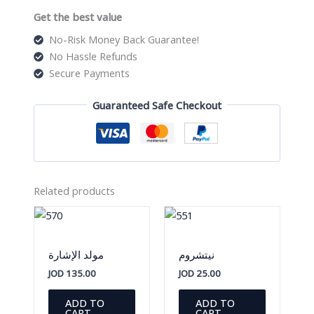
الاضلاع
Get the best value
quantity
No-Risk Money Back Guarantee!
No Hassle Refunds
Secure Payments
Guaranteed Safe Checkout
Related products
نيتشروم
مولد الإشارة
JOD
135.00
JOD
25.00
ADD TO
ADD TO
CART
CART