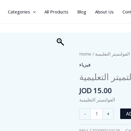
Categories
All Products
Blog
About Us
Con
Home
/
/ فولتميتر التعليمية
فيزياء
تميتر التعليمية
JOD
15.00
الفولتميتر التعليمية
الفولتميتر
-
+
A
التعليمية
quantity
SKU:
1202000110126
Ca