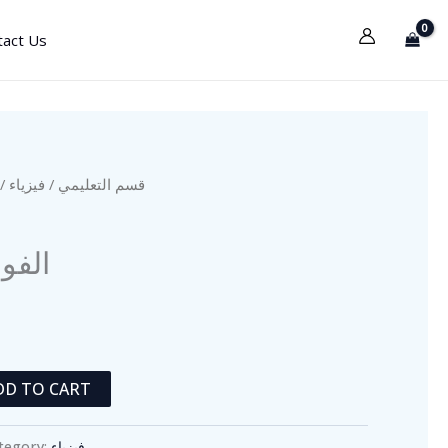
tact Us
ال
فيزياء
/
قسم التعليمي
الفول
DD TO CART
tegory:
فيزياء