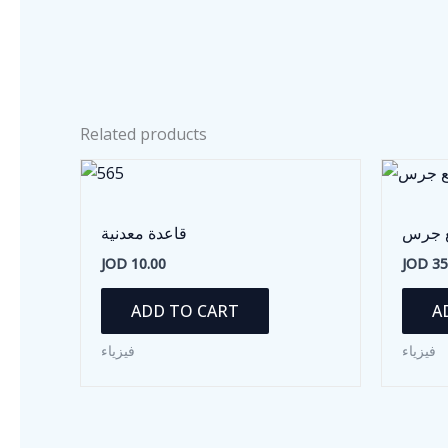
Related products
ع جرس
قاعدة معدنية
JOD
10.00
JOD
35
ADD TO CART
A
فيزياء
فيزياء