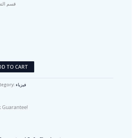
قسم التع
DD TO CART
tegory:
فيزياء
 Guarantee!