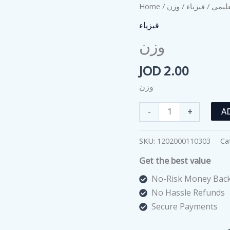
Home
/
/ وزن
فيزياء
/
ليمي
فيزياء
وزن
JOD
2.00
وزن
وزن
-
+
A
quantity
SKU:
1202000110303
Ca
Get the best value
No-Risk Money Back
No Hassle Refunds
Secure Payments