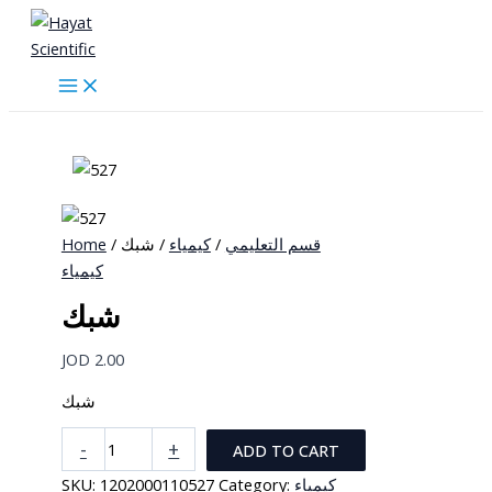
Skip
to
content
Home
/
/ شبك
كيمياء
/
قسم التعليمي
كيمياء
شبك
JOD
2.00
شبك
شبك
-
+
ADD TO CART
quantity
SKU:
1202000110527
Category:
كيمياء