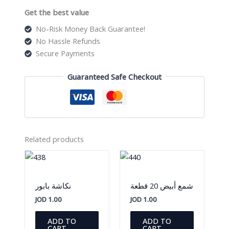
كبير
Get the best value
quantity
No-Risk Money Back Guarantee!
No Hassle Refunds
Secure Payments
Guaranteed Safe Checkout
Related products
شمع أبيض 20 قطعة
نكاشة بابور
JOD
1.00
JOD
1.00
ADD TO
ADD TO
CART
CART