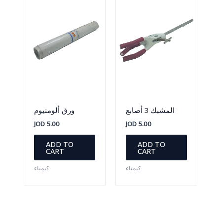
may
be
chosen
on
the
product
page
المشبك 3 أصابع
ورق ألومنيوم
JOD
5.00
JOD
5.00
ADD TO
ADD TO
CART
CART
كيمياء
كيمياء