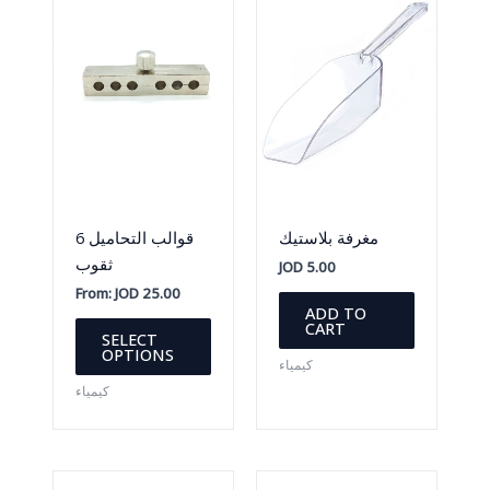
مغرفة بلاستيك
قوالب التحاميل 6
ثقوب
JOD
5.00
From:
JOD
25.00
ADD TO
This
CART
SELECT
product
OPTIONS
كيمياء
has
كيمياء
multiple
variants.
The
options